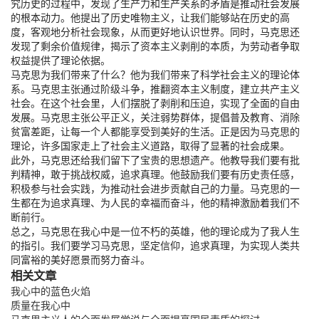
究历史的过程中，发现了生产力和生产关系的矛盾是推动社会发展
的根本动力。他提出了历史唯物主义，让我们能够站在历史的高
度，客观地分析社会现象，从而更好地认识世界。同时，马克思还
发现了剩余价值规律，揭示了资本主义剥削的本质，为劳动者争取
权益提供了理论依据。
马克思为我们带来了什么？他为我们带来了科学社会主义的理论体
系。马克思主张通过阶级斗争，推翻资本主义制度，建立共产主义
社会。在这个社会里，人们摆脱了剥削和压迫，实现了全面的自由
发展。马克思主张公平正义，关注弱势群体，提倡普及教育、消除
贫富差距，让每一个人都能享受到美好的生活。正是因为马克思的
理论，许多国家走上了社会主义道路，取得了显著的社会成果。
此外，马克思还给我们留下了宝贵的思想遗产。他教导我们要有批
判精神，敢于挑战权威，追求真理。他鼓励我们要有历史责任感，
积极参与社会实践，为推动社会进步贡献自己的力量。马克思的一
生都在为追求真理、为人民的幸福而奋斗，他的精神激励着我们不
断前行。
总之，马克思在我心中是一位不朽的英雄，他的理论成为了我人生
的指引。我们要学习马克思，坚定信仰，追求真理，为实现人类共
同富裕的美好愿景而努力奋斗。
相关文章
我心中的蓝色火焰
质量在我心中
马克思主义人的全面发展学说与全面提高国民素质的探讨