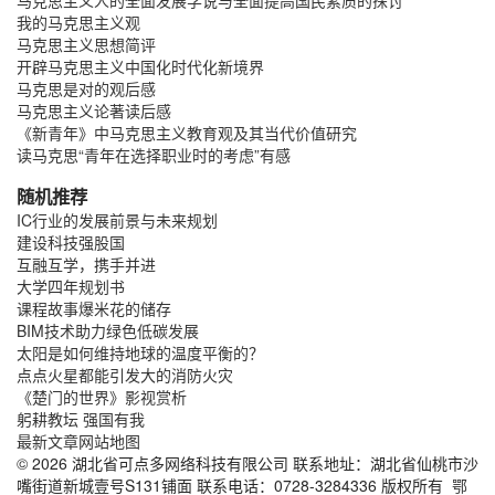
我的马克思主义观
马克思主义思想简评
开辟马克思主义中国化时代化新境界
马克思是对的观后感
马克思主义论著读后感
《新青年》中马克思主义教育观及其当代价值研究
读马克思“青年在选择职业时的考虑”有感
随机推荐
IC行业的发展前景与未来规划
建设科技强股国
互融互学，携手并进
大学四年规划书
课程故事爆米花的储存
BIM技术助力绿色低碳发展
太阳是如何维持地球的温度平衡的？
点点火星都能引发大的消防火灾
《楚门的世界》影视赏析
躬耕教坛 强国有我
最新文章
网站地图
© 2026 湖北省可点多网络科技有限公司 联系地址：湖北省仙桃市沙
嘴街道新城壹号S131铺面 联系电话：0728-3284336 版权所有
鄂