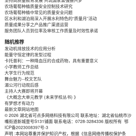
农场葡萄种植质量安全控制技术研究
农场葡萄种植中常见的质量安全问题
区水利和湖泊局深入开展水利特色的“质量月”活动
质量成果分享之产品推广渠道运营
服务团队人员到位率及审核工作质量及时效性承诺
随机推荐
发动机排放技术的应用分析
能量守恒定律的发型过程
卡托普利：一种降血压的合成药物，具有重要意义
小学教师工作总结
大学生行为规范
舞台魅力--校文艺队
湄公河行动观后感
主持人大赛即将开幕
《大概念大单元教学 (未来学校丛书) 》
有梦想才有动力
最新文章
网站地图
© 2026 湖北省可点多网络科技有限公司 联系地址：湖北省仙桃市沙
嘴街道新城壹号S131铺面 联系电话：0728-3284336 版权所有
鄂
ICP备2023008397号-3
声明 :本网站尊重并保护知识产权，根据《信息网络传播权保护条