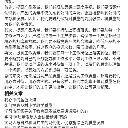
盘旋。
首先，提高产品质量，我们必须从思想上高度重视。我们要清楚地
认识到，产品的质量不仅关系到公司的声誉，更直接影响到公司的
生存和发展。因此，我们要时刻保持对质量的高度敬畏，将质量视
为我们的生命线。
其次，提高产品质量，我们要在行动上积极落实。我们要从每一个
工作环节入手，严格把控每一个生产步骤，确保每一个产品都经过
精心的打磨和检验。我们要不断提高产线的合格率，降低产品的不
良品率和返修率，减少客户的投诉次数，降低出错的几率。
再次，提高工作质量，我们要在每一个工作岗位上落实到位。我们
要不断提高自己的业务能力和工作水平，做到工作细致入微，不出
差错。我们要以严谨的态度对待每一项工作，以精细的思维处理每
一个问题，以高效的方式完成每一项任务。
总的来说，无论是提高产品质量，还是提高工作质量，都需要我们
用心去对待，用心去实践。只有这样，我们才能真正做到质量在我
心中，才能让我们的工作更加出色，让我们的公司更加繁荣。
相关文章
我心中的蓝色火焰
如何提高乡村小学教学质量
学习市区领导关于教育高质量发展讲话精神的心
学习“高质量发展大会讲话精神”有感
实现人与自然和谐共生的现代化，促恩施绿色高质量发展
坚持高质量教育发展 共筑国家富强振兴梦