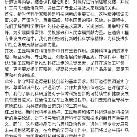
研道德等内容，结合课程理论知识，对课程进行阐述和总结，并探
讨其与思想政治教育、通信工程专业发展及未来规划的关系。
首先，新时代科学家精神是科技创新的重要支柱。这种精神强调实
事求是、严谨治学、勇攀高峰、服务国家的精神风貌。在课程中，
我们了解到科学家精神的核心是追求真理、崇尚创新、勇攀科学高
峰，为实现国家富强、民族振兴和人民幸福贡献力量。在通信工程
专业发展过程中，我们要积极践行新时代科学家精神，为科技进步
和社会发展贡献智慧和力量。
其次，工匠精神在科技创新中具有重要作用。这种精神强调追求卓
越、精益求精、专注敬业、创新发展的精神品质。在课程中，我们
认识到工匠精神是推动科技进步的关键因素，尤其在通信工程领
域，更需要发扬工匠精神，提高技术水平，提升产品质量，满足国
家和社会的需求。
此外，恪守科研道德是科技创新的基本要求。科研道德强调诚实守
信、尊重知识产权、严谨治学、合作共赢的价值观念。在课程学习
中，我们了解到科研道德对于保障科技创新的可持续性和健康发展
具有重要意义。在通信工程专业发展过程中，我们要始终坚守科研
道德底线，为科技创新营造良好的生态环境。
综上所述，新时代科学家精神、工匠精神和恪守科研道德是科技创
新的重要论述，对于指导我们进行科学研究和技术创新具有重要意
义。同时，这些精神品质也与思想政治教育、通信工程专业发展及
未来规划紧密相连。在今后的学习和工作中，我们将以这些精神品
质为指导，为国家的科技创新事业贡献力量。