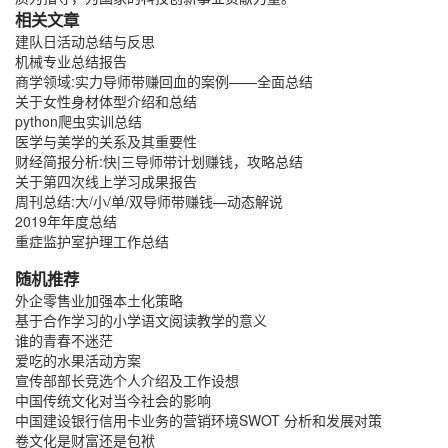
相关文章
建队日活动总结与反思
机械专业总结报告
商学领域:实力导师带赚回血的案例——全面总结
关于女性身材体型介绍和总结
python爬虫实训总结
医学与美学的关系及其重要性
财经简报分析:快|三导师带计划赚钱，攻略总结
关于第四次线上学习成果报告
周刊总结:大/小/单/双导师带赚钱—动态解说
2019年年度总结
重症监护室护理工作总结
随机推荐
外企零售业加强本土化策略
基于合作学习的小学语文阅读教学的意义
谁的青春不迷茫
爱吃的水果活动方案
宣传部部长竞选个人介绍及工作设想
中国传统文化对当今社会的影响
中国建设银行信用卡业务的营销环境SWOT 分析和发展对策
卷文化是财富还是包袱