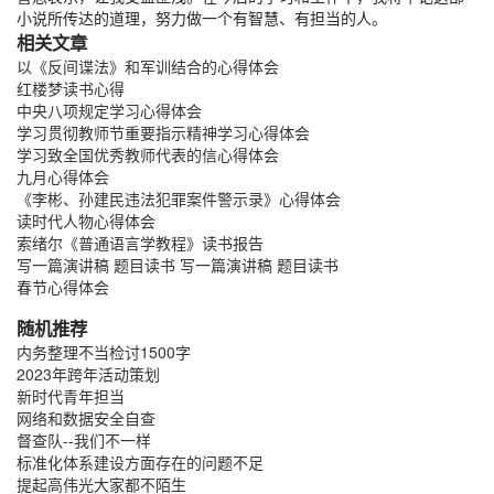
小说所传达的道理，努力做一个有智慧、有担当的人。
相关文章
以《反间谍法》和军训结合的心得体会
红楼梦读书心得
中央八项规定学习心得体会
学习贯彻教师节重要指示精神学习心得体会
学习致全国优秀教师代表的信心得体会
九月心得体会
《李彬、孙建民违法犯罪案件警示录》心得体会
读时代人物心得体会
索绪尔《普通语言学教程》读书报告
写一篇演讲稿 题目读书 写一篇演讲稿 题目读书
春节心得体会
随机推荐
内务整理不当检讨1500字
2023年跨年活动策划
新时代青年担当
网络和数据安全自查
督查队--我们不一样
标准化体系建设方面存在的问题不足
提起高伟光大家都不陌生