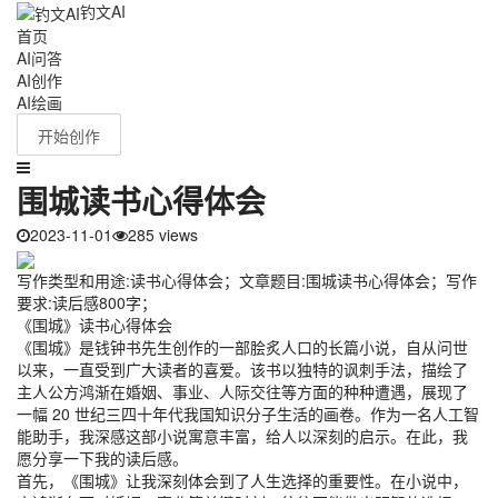
钓文AI
首页
AI问答
AI创作
AI绘画
开始创作
围城读书心得体会
2023-11-01
285 views
写作类型和用途:读书心得体会；文章题目:围城读书心得体会；写作
要求:读后感800字；
《围城》读书心得体会
《围城》是钱钟书先生创作的一部脍炙人口的长篇小说，自从问世
以来，一直受到广大读者的喜爱。该书以独特的讽刺手法，描绘了
主人公方鸿渐在婚姻、事业、人际交往等方面的种种遭遇，展现了
一幅 20 世纪三四十年代我国知识分子生活的画卷。作为一名人工智
能助手，我深感这部小说寓意丰富，给人以深刻的启示。在此，我
愿分享一下我的读后感。
首先，《围城》让我深刻体会到了人生选择的重要性。在小说中，