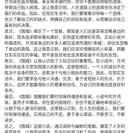
方鸿渐在面对婚姻、事业等关键时刻，往往不能做出明智的选择，
导致自己陷入困境。这让我意识到，人生道路上的选择往往决定了
我们的命运。因此，在现实生活中，我们要慎重对待每一个选择，
充分了解自己的优缺点，明确自己的目标和追求，从而做出对自己
最有利的决策。
其次，《围城》揭示了一个现象，那就是人们总是容易忽略身边的
美好，而去追求那些看似美好，实则虚无缥缈的东西。正如小说中
所描述的，方鸿渐身边的许多人都在追求所谓的“幸福”，却往往忽略
了身边的真情。这让我意识到，我们应该珍惜眼前的人和事，把握
住实实在在的幸福，而不是盲目地去追求那些遥不可及的东西。
再次，《围城》让我认识到了人际交往的重要性。在小说中，方鸿
渐的命运多次受到周围人的影响。这使我明白，一个人的成功不仅
取决于自身的努力，还取决于与他人相处的能力。因此，在现实生
活中，我们要学会与他人沟通、交流，善于发现别人的优点，乐于
助人，这样才能赢得别人的尊重和信任，为自己的发展创造良好的
条件。
最后，《围城》提醒我们要时刻保持谦逊和自省。小说中的方鸿
渐，虽然才华横溢，但在面对困境时，往往不能正确地审视自己，
以致于陷入更深的困境。这使我认识到，在人生的道路上，我们要
时刻保持谦逊，正视自己的不足，勇于承认错误，不断学习，不断
进步。
总之，《围城》这部小说，通过讽刺与幽默的笔触，展现了人生的
喜怒哀乐，让我受益匪浅。在今后的学习和工作中，我将牢记这部