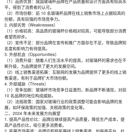
（1）品质优良：我国玻璃杯品牌在产品质量和设计方面具有较高水
平，得到了消费者的认可。
（2）市场份额：前 10 名玻璃杯品牌在线上销售市场上占据较高的
份额，具有较强的市场竞争力。
2. 内部劣势（Weaknesses）
（1）价格较高：高品质的玻璃杯价格相对较高，可能导致部分消费
者望而却步。
（2）宣传不足：部分品牌在宣传和推广方面存在不足，导致品牌知
名度和影响力有待提高。
3. 外部机会（Opportunities）
（1）消费升级：随着人们生活水平的提高，对玻璃杯的需求也在不
断升级，为品牌提供了更大的发展空间。
（2）线上销售渠道拓展：互联网的发展为品牌提供了更多的线上销
售渠道，有利于品牌扩大市场份额。
4. 外部威胁（Threats）
（1）竞争加剧：玻璃杯市场竞争日益激烈，新品牌不断涌现，对前
10 名品牌的地位构成威胁。
（2）法规政策：国家对玻璃行业的政策调整可能会影响品牌的发
展，如环保政策的加强、关税政策的变化等。
二、2024 年未来发展方向展望
1. 提高产品性价比：品牌应继续提高产品质量，降低生产成本，提
高产品性价比，吸引更多消费者。
2. 拓展市场渠道：品牌应积极拓展线上销售渠道，如电商平台、社