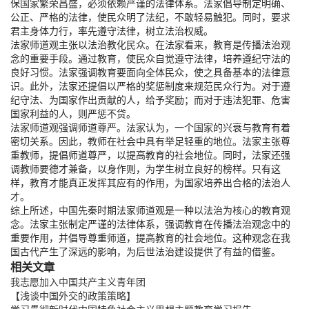
保国家繁荣昌盛，必须依赖严谨的法律体系。法家倡导制定明确、
公正、严格的法律，使民众明了法纪，不敢轻易触犯。同时，要求
君主身体力行，率先遵守法律，树立法治权威。
法家师道观主张以法治教化民众。在法家看来，教育是传播法治观
念的重要手段。通过教育，使民众自觉遵守法律，培养遵纪守法的
良好习惯。法家强调教育要面向全体民众，使之具备基本的法律意
识。此外，法家还提倡以严格的奖惩制度来规范民众行为。对于遵
纪守法、为国家作出贡献的人，给予奖励；而对于违法犯罪、危害
国家利益的人，则严惩不贷。
法家师道观强调师道尊严。法家认为，一个国家的兴衰与教育有着
密切关系。因此，教师在社会中具有举足轻重的地位。法家主张尊
重教师，提倡师道尊严，以提高教育的社会地位。同时，法家还强
调教师要德才兼备，以身作则，为学生树立良好的榜样。只有这
样，教育才能真正发挥其应有的作用，为国家培养出合格的法治人
才。
综上所述，中国先秦时期法家师道观是一种以法治为核心的教育观
念。法家主张制定严谨的法律体系，强调教育在传播法治观念中的
重要作用，并倡导尊重师道，提高教育的社会地位。这种观念在我
国古代产生了深远的影响，为后世法治建设提供了有益的借鉴。
相关文章
我志愿加入中国共产主义青年团
【浅谈中国外交的政策策略】
学习贯彻新时代中国特色社会主义思想主题教育学习报告