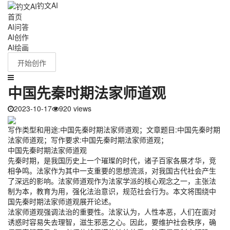
钓文AI
首页
AI问答
AI创作
AI绘画
开始创作
中国先秦时期法家师道观
2023-10-17
920 views
写作类型和用途:中国先秦时期法家师道观；文章题目:中国先秦时期
法家师道观；写作要求:中国先秦时期法家师道观；
中国先秦时期法家师道观
先秦时期，是我国历史上一个璀璨的时代，诸子百家各展才华，竞
相争鸣。法家作为其中一支重要的思想流派，对我国古代社会产生
了深远的影响。法家师道观作为法家学派的核心观念之一，主张法
制为本，教育为用，强化法治意识，规范社会行为。本文将围绕中
国先秦时期法家师道观展开论述。
法家师道观强调法治的重要性。法家认为，人性本恶，人们在面对
诱惑时容易失去理智，滋生邪恶之心。因此，要维护社会秩序，确