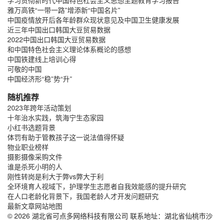
雅万高铁“一带一路”增添新“中国名片”
中国疫情放开后各年龄群众现状意见及中国卫生健康发展
近三年中国出口韩国大豆贸易数据
2022中国出口韩国大豆贸易数据
和中国特色社会主义理论体系概论的感想
中国铁建线上培训心得
可敬的中国
中国经济形“稳”势“升”
随机推荐
2023年跨年活动策划
十年治水实践，筑海宁生态家园
小红书选题背景
体罚有助于管教孩子这一说法值得怀疑
物业职业榜样
摄影摄像采购文件
谁是杀死小明的人
刚性转岗是利大于弊vs弊大于利
全环境育人视域下，护理学生志愿者自我效能感的提升研究
在人口老龄化背景下，我国老龄人才开发问题研究
最新文章
网站地图
© 2026 湖北省可点多网络科技有限公司 联系地址：湖北省仙桃市沙