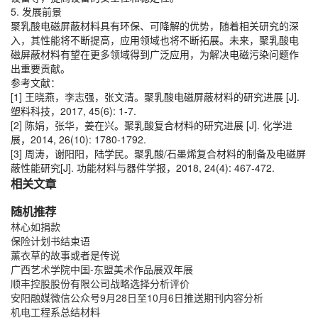
5. 发展前景
聚乳酸电磁屏蔽材料具有环保、可降解的优势，随着相关研究的深
入，其性能将不断提高，应用领域也将不断拓展。未来，聚乳酸电
磁屏蔽材料有望在更多领域得到广泛应用，为解决电磁污染问题作
出重要贡献。
参考文献：
[1] 王晓燕，李志强，张文清。聚乳酸电磁屏蔽材料的研究进展 [J].
塑料科技，2017, 45(6): 1-7.
[2] 陈娟，张华，姜在兴。聚乳酸复合材料的研究进展 [J]. 化学进
展，2014, 26(10): 1780-1792.
[3] 周涛，谢阳阳，陆学民。聚乳酸/石墨烯复合材料的制备及电磁屏
蔽性能研究[J]. 功能材料与器件学报，2018, 24(4): 467-472.
相关文章
随机推荐
林心如捐款
保险计划书结束语
薰衣草的故事或者是传说
广西艺术学院中国-东盟美术作品展双年展
顺丰控股股份有限公司战略选择分析评价
安阳融媒微信公众号9月28日至10月6日推送期刊内容分析
机电工程系总结材料