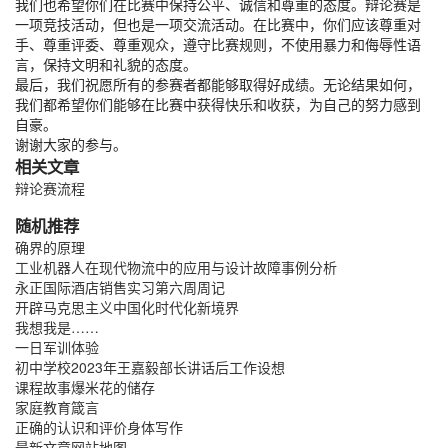
我们也希望你们在比赛中保持公平、诚信和尊重的态度。辩论赛是
一项竞技活动，但也是一项交流活动。在比赛中，你们应该尊重对
手、尊重评委、尊重观众，遵守比赛规则，不使用暴力和侮辱性语
言，保持文明和礼貌的态度。
最后，我们祝愿所有的参赛者都能够取得好成绩。无论结果如何，
我们都希望你们能够在比赛中获得快乐和收获，为自己的努力感到
自豪。
谢谢大家的参与。
相关文章
辩论赛流程
随机推荐
确界的原理
工业机器人在现代物流中的应用与设计故障事例分析
永正国际酒店销售实习第六周周记
开辟马克思主义中国化时代化新境界
我想我是……
一日军训体验
初中学校2023年王嘉毅部长讲话后工作设想
课程故事爆米花的储存
家庭教育箴言
正确的认识和评价身体写作
最新文章
网站地图