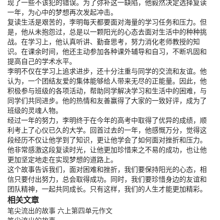
现了一些不该犯的错误。为了弥补这一缺陷，他毅然决定选择复读
一年，为心中的梦想再次发起冲击。
复读生活是艰苦的，李明每天都要面对海量的学习任务和压力。但
是，他从未抱怨过，总是以一颗阳光的心态去面对生活中的种种挑
战。在学习上，他认真听讲、勤奋思考，努力消化老师教授的知
识。在课余时间，他还主动参加各种课外辅导和自习，不断巩固和
提高自己的学术水平。
李明不仅在学习上追求进步，还十分注重与同学的交流和友谊。他
认为，一个团结友爱的集体能够给人带来无尽的正能量。因此，他
积极参与班级的各项活动，帮助同学解决学习和生活中的困难，与
同学们共同进步。他的热情和友善赢得了大家的一致好评，成为了
班级的灵魂人物。
经过一年的努力，李明终于在今年的高考中取得了优异的成绩，顺
利考上了心仪已久的大学。回首过去的一年，他感慨万分，觉得这
段经历不仅让他学到了知识，更让他学会了如何面对挫折和压力。
他非常感激这段复读时光，让他更加珍惜来之不易的成功，也让他
更加坚定地走在实现梦想的道路上。
这个故事告诉我们，面对困难和挫折，我们要保持阳光的心态，相
信只要付出努力，总会取得成功。同时，我们要珍惜身边的友谊和
团队精神，一起共同成长。只有这样，我们的人生才能更加精彩。
相关文章
笔尖流出的故事 六上第四单元作文
笔尖流出的故事