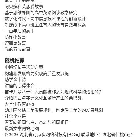
阿贝多和荧恋爱故事
基于思维导图的高中英语阅读教学研究
数字化时代下高中信息技术课程的创新设计
新课改下高中班主任育人的德育实践与探索
一百年后的高中
防诈小故事
短篇鬼故事
我的春节故事
随机推荐
中班切柿子活动方案
构建新发展格局实现高质量发展提
助学金申请
讲座的心得体会
笛卡儿是基于什么贡献被称之为近代科学的始祖的？
介绍巴西与非洲文化互鉴所产生的桑巴舞
大学生教育心得
幼儿园总结三年发展规划，制定后三年的的发展规划
社会企业是
青春向祖国告白，奋斗与祖国间行”
最新文章
网站地图
© 2026 湖北省可点多网络科技有限公司 联系地址：湖北省仙桃市沙