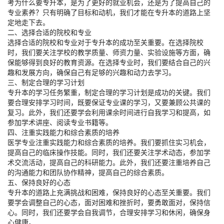
考为什么要专升本，是为了更好的就业机会，还是为了提高自己的
专业素养？只有明确了目标和动机，我们才能在专升本的道路上坚
定地走下去。
二、选择合适的院校和专业
选择合适的院校和专业对于专升本的成功至关重要。在选择院校
时，我们要关注学校的教学质量、师资力量、实验设施等方面，确
保能够得到良好的教育资源。在选择专业时，我们要结合自己的兴
趣和发展方向，确保自己有足够的兴趣和动力去学习。
三、制定合理的学习计划
专升本的学习任务繁重，制定合理的学习计划是成功的关键。我们
要合理安排学习时间，既要保证专业课的学习，又要兼顾公共课的
复习。此外，我们还要学会利用课余时间进行自我学习和提高，如
参加学术讲座、阅读专业书籍等。
四、注重实践能力和综合素质的培养
医学专业注重实践能力和综合素质的培养。我们要抓住实习机会，
提高自己的临床操作技能。同时，我们还要关注学术动态，参加学
术交流活动，提高自己的科研能力。此外，我们还要注重培养自己
的沟通能力和团队协作精神，提高自己的综合素质。
五、保持良好的心态
专升本的道路上充满挑战和困难，保持良好的心态至关重要。我们
要学会调整自己的心态，面对困难和挫折时，要勇敢面对，保持信
心。同时，我们还要学会自我调节，合理安排学习和休闲，确保身
心健康。