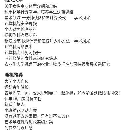
关于女性身材体型介绍和总结
利用化学计算教学，培养学生逻辑思维
学术领域:一分钟快|3和值计算公式——学术风采
计算机院安全周报
个人对照检查材料
提拔副科考察材料
新浪股市:快|3计算和值技巧大小方法—学术风采
计算机网络技术
计算机专业见习报告
《红楼梦》女性意识研究综述
农业生态学视角下的农业生物多样性与可持续发展关系研究
随机推荐
大学个人自传
运动会加油稿
曾是湖南一哥，耍大牌和妻子一起跳槽，如今沦落到做婚礼司仪！
恒丰1#厂房消防工程
轨道守护人
小班插花活动方案
没有过不去的事情，只有过不去的心
艺术学院课程思政实施方案
到梦空间观后感