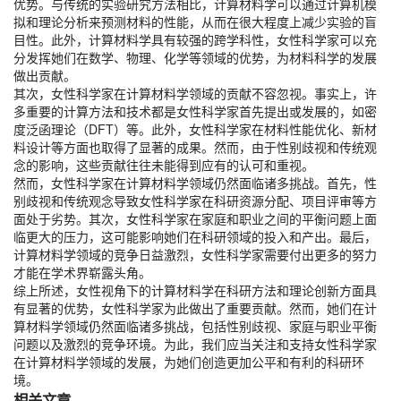
优势。与传统的实验研究方法相比，计算材料学可以通过计算机模
拟和理论分析来预测材料的性能，从而在很大程度上减少实验的盲
目性。此外，计算材料学具有较强的跨学科性，女性科学家可以充
分发挥她们在数学、物理、化学等领域的优势，为材料科学的发展
做出贡献。
其次，女性科学家在计算材料学领域的贡献不容忽视。事实上，许
多重要的计算方法和技术都是女性科学家首先提出或发展的，如密
度泛函理论（DFT）等。此外，女性科学家在材料性能优化、新材
料设计等方面也取得了显著的成果。然而，由于性别歧视和传统观
念的影响，这些贡献往往未能得到应有的认可和重视。
然而，女性科学家在计算材料学领域仍然面临诸多挑战。首先，性
别歧视和传统观念导致女性科学家在科研资源分配、项目评审等方
面处于劣势。其次，女性科学家在家庭和职业之间的平衡问题上面
临更大的压力，这可能影响她们在科研领域的投入和产出。最后，
计算材料学领域的竞争日益激烈，女性科学家需要付出更多的努力
才能在学术界崭露头角。
综上所述，女性视角下的计算材料学在科研方法和理论创新方面具
有显著的优势，女性科学家为此做出了重要贡献。然而，她们在计
算材料学领域仍然面临诸多挑战，包括性别歧视、家庭与职业平衡
问题以及激烈的竞争环境。为此，我们应当关注和支持女性科学家
在计算材料学领域的发展，为她们创造更加公平和有利的科研环
境。
相关文章