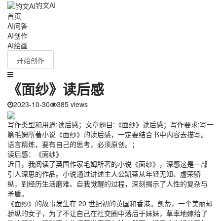
钓文AI
首页
AI问答
AI创作
AI绘画
开始创作
《面纱》读后感
2023-10-30
385 views
写作类型和用途:读后感；文章题目:《面纱》读后感；写作要求:写一
篇毛姆所著小说《面纱》的读后感，一定要结合书中内容去描写。
语言精炼，要有自己的思考，必须原创。；
读后感：《面纱》
近日，我阅读了英国作家毛姆所著的小说《面纱》，深感这是一部
引人深思的作品。小说通过讲述主人公凯蒂从年轻无知、虚荣骄
纵，到经历生活磨难、自我觉醒的过程，深刻揭示了人性的复杂与
矛盾。
《面纱》的故事发生在 20 世纪初的英国和香港。凯蒂，一个美丽却
骄纵的女子，为了不让自己在社交圈中落后于妹妹，草率地嫁给了