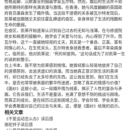
性格孤僻、沉默寡言的细菌学家瓦尔特。然而，婚后的生活并不如
她所期待的那样充满浪漫与激情。在香港，她与风度翩翩的英国政
府官员唐森发生了婚外情。当这段不道德的关系被瓦尔特发现后，
凯蒂被迫跟随丈夫前往霍乱肆虐的疫区，亲身体验了生活的残酷和
生命的脆弱。
在疫区，凯蒂开始逐渐认识到自己过去的无知与浅薄。在与修道院
修女和病患的接触中，她学会了关爱与付出，内心得到了升华。而
瓦尔特，这个一直被她轻视的丈夫，其实是一个善良、正直、富有
同情心的人。在生死关头，瓦尔特舍身拯救患者，最后不幸染病身
亡。临死前，他对凯蒂说：“死的却是狗。”这句话成为了对凯蒂一生
的讽刺和警示。
合上书本，我不禁为凯蒂感到惋惜。她曾经那么轻易地放弃了自己
的道德原则，去追求虚幻的浪漫。而当她真正意识到生活的真谛
时，却已经失去了太多珍贵的东西。这让我反思到，我们在生活
中，是否也常常被表面的繁华所迷惑，忽略了真实的情感与价值？
《面纱》这部小说，以一段婚外情为线索，揭示了人性的复杂与矛
盾。它告诉我们，生活不是童话，充满了意想不到的挑战与困境。
而真正的成长，是在经历过这些困境之后，学会珍惜、学会关爱、
学会勇敢面对自己的过去与未来。这，便是《面纱》给我的启示。
相关文章
《不爱运动怎么办》读后感
骆驼祥子读后感
《儿童早期游戏规则》读后感