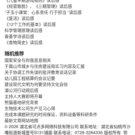
《经营致胜》、《三精管理》读后感
“子玉小课堂：心系责任 行于担当 ”读后感
《复活》读后感
《12个工作的基本》读后感
科学管理原理读后感
香菱学诗读后感
《食物简史》读后感
随机推荐
国家安全与你我息息相关
于眉山市城乡与住房建设局实习内容及汇报
关于协调工作失误的批评教育谈话记录
幼儿园工程结算的会议记要
建设现代文明为何要坚持文化自信
湄公河行动观后感
主持人大赛即将开幕
熊猫基地研究背景
生物技术公司生产见习心得
完成本课题研究的时间保证，资料设备等科研条件
最新文章
网站地图
© 2026 湖北省可点多网络科技有限公司 联系地址：湖北省仙桃市沙
嘴街道新城壹号S131铺面 联系电话：0728-3284336 版权所有
鄂