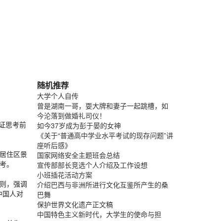
随机推荐
大学个人自传
曾是湖南一哥，耍大牌和妻子一起跳槽，如
今沦落到做婚礼司仪！
证思考前
如今37岁成为彭于晏的女神
《关于“普通高中学业水平考试的现存问题”讲
座听后感》
居住区景
国家网络安全主题班会总结
考。
宣传部部长竞选个人介绍及工作设想
小班插花活动方案
则，强调
介绍巴西与非洲所进行文化互鉴所产生的桑
中国人对
巴舞
保护世界文化遗产正文稿
中国特色主义新时代，大学生的使命与担