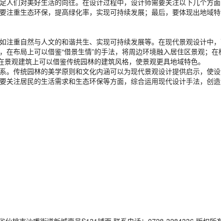
足人们对美好生活的向往。在设计过程中，设计师需要关注以下几个方面
要注重生态环保，提高绿化率，实现可持续发展；最后，要体现出地域特
如注重自然与人文的和谐共生、实现可持续发展等。在现代景观设计中，
，在布局上可以借鉴“借景生情”的手法，将周边环境融入居住区景观；在
；在景观建筑上可以借鉴传统园林的建筑风格，使景观更具地域特色。
系。传统园林的美学原则和文化内涵可以为现代景观设计提供启示，使设
要关注居民的生活需求和生态环保等方面，综合运用现代设计手法，创造
仙桃市沙嘴街道新城壹号S131铺面 联系电话：0728-3284336 版权