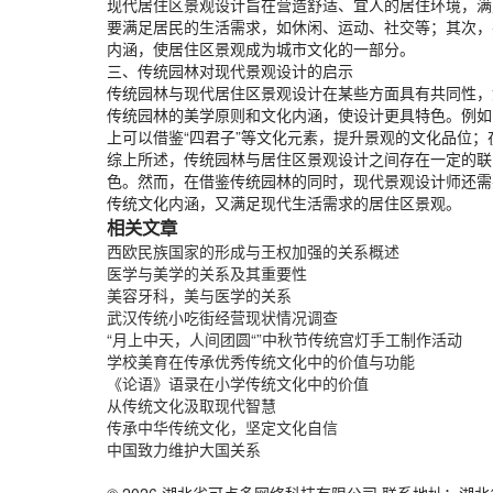
现代居住区景观设计旨在营造舒适、宜人的居住环境，满
要满足居民的生活需求，如休闲、运动、社交等；其次，
内涵，使居住区景观成为城市文化的一部分。
三、传统园林对现代景观设计的启示
传统园林与现代居住区景观设计在某些方面具有共同性，
传统园林的美学原则和文化内涵，使设计更具特色。例如
上可以借鉴“四君子”等文化元素，提升景观的文化品位
综上所述，传统园林与居住区景观设计之间存在一定的联
色。然而，在借鉴传统园林的同时，现代景观设计师还需
传统文化内涵，又满足现代生活需求的居住区景观。
相关文章
西欧民族国家的形成与王权加强的关系概述
医学与美学的关系及其重要性
美容牙科，美与医学的关系
武汉传统小吃街经营现状情况调查
“月上中天，人间团圆“”中秋节传统宫灯手工制作活动
学校美育在传承优秀传统文化中的价值与功能
《论语》语录在小学传统文化中的价值
从传统文化汲取现代智慧
传承中华传统文化，坚定文化自信
中国致力维护大国关系
© 2026 湖北省可点多网络科技有限公司 联系地址：湖北省