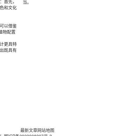
：首先，
当。
色和文化
可以借鉴
植物配置
计更具特
出既具有
最新文章
网站地图
所有
鄂ICP备2023008397号-3