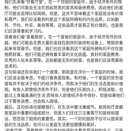
我们先来看“穷看厅堂”。在一个穷困的家庭中，由于经济条件的限
制，他们可能会无法负担起昂贵的家具和装修费用，因此他们的客
厅可能会显得比较简陋。但是，这并不意味着这个家庭就没有价值
和尊严。我们应该看到的是这个家庭所拥有的内在品质，比如勤
劳、节俭、朴实、善良等等。这些品质才是真正有价值的，也是我
们应该尊重和学习的。
接着我们看“富看厨房”。在一个富裕的家庭中，由于经济条件的优
越，他们可能会花费大量的金钱在厨房的装修和设备上，使厨房看
起来非常豪华。但是，我们也应该看到这个家庭所拥有的不仅仅是
物质财富，他们可能还拥有着丰富的文化底蕴、良好的家庭教育、
优秀的人际关系等等。这些都是无形的财富，也是我们应该羡慕和
追求的。
这句俗语还告诉我们一个道理，那就是在评价一个家庭的时候，我
们应该全面考虑，不能只看表面现象。有时候，一个家庭的贫穷或
富裕并不取决于他们的经济条件，而取决于他们的生活态度和价值
观。有些人即使经济条件不好，但是他们乐观向上，积极进取，也
能过上幸福美满的生活;而有些人即使经济条件很好，但是如果他们
过于奢侈浪费，也会陷入困境。
最后，这句俗语也提醒我们，在生活中要注重细节。厨房和厅堂都
是家庭中重要的组成部分，但是人们往往只注重客厅的装修和摆
设，而忽视了厨房的重要性。其实，一个好的厨房不仅可以提高家
庭的生活品质，也可以让家庭生活更加健康和美好。
“穷看厅堂，富看厨房”,这句农村俗语包含着非常深刻的含义，它告